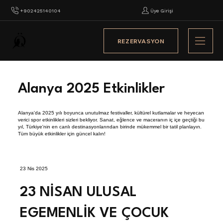
+902425140104
Üye Girişi
REZERVASYON
Alanya 2025 Etkinlikler
Alanya'da 2025 yılı boyunca unutulmaz festivaller, kültürel kutlamalar ve heyecan
verici spor etkinlikleri sizleri bekliyor. Sanat, eğlence ve maceranın iç içe geçtiği bu
yıl, Türkiye'nin en canlı destinasyonlarından birinde mükemmel bir tatil planlayın.
Tüm büyük etkinlikler için güncel kalın!
23 Nis 2025
23 NİSAN ULUSAL
EGEMENLİK VE ÇOCUK